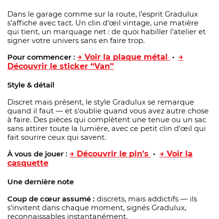
Dans le garage comme sur la route, l’esprit Gradulux
s’affiche avec tact. Un clin d’œil vintage, une matière
qui tient, un marquage net : de quoi habiller l’atelier et
signer votre univers sans en faire trop.
→ Voir la plaque métal
→
Pour commencer :
•
Découvrir le sticker “Van”
Style & détail
Discret mais présent, le style Gradulux se remarque
quand il faut — et s’oublie quand vous avez autre chose
à faire. Des pièces qui complètent une tenue ou un sac
sans attirer toute la lumière, avec ce petit clin d’œil qui
fait sourire ceux qui savent.
→ Découvrir le pin’s
→ Voir la
À vous de jouer :
•
casquette
Une dernière note
Coup de cœur assumé :
discrets, mais addictifs — ils
s’invitent dans chaque moment, signés Gradulux,
reconnaissables instantanément.