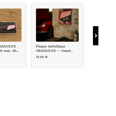
 GRADULUX
Plaque métallique
Pins GRADUL
30 mm, dôme
GRADULUX – visuel
rétro, finitio
1955, 28×17 cm
15.90 €
4.40 €