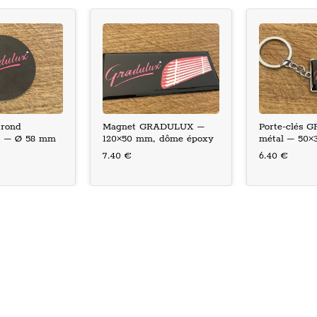
 rond
Magnet GRADULUX –
Porte-clés
 – Ø 58 mm
120×50 mm, dôme époxy
métal – 50×
époxy
7.40 €
6.40 €