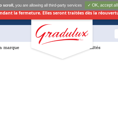
 scroll,
you are allowing all third-party services
✓ OK, accept all
Boutique fermée du 06 aout 2025 au 07 septembre 20
dant la fermeture. Elles seront traitées dès la réouvert
a marque
Actualités