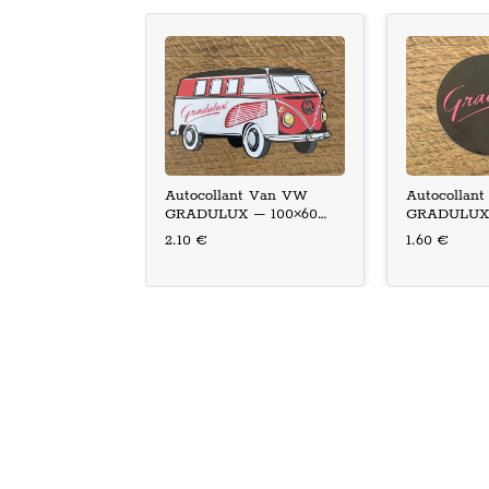
Autocollant Van VW
Autocollant
GRADULUX – 100×60
GRADULUX
mm
2.10 €
1.60 €