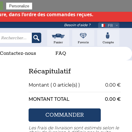
26
Personalize
ure,
dans l’ordre des commandes reçues
.
Besoin d'aide ?
FR
EN
Panier
Favoris
Compte
Contactez-nous
FAQ
Récapitulatif
Montant (
0
article(s) )
0.00 €
MONTANT TOTAL
0.00 €
Les frais de livraison sont estimés selon le