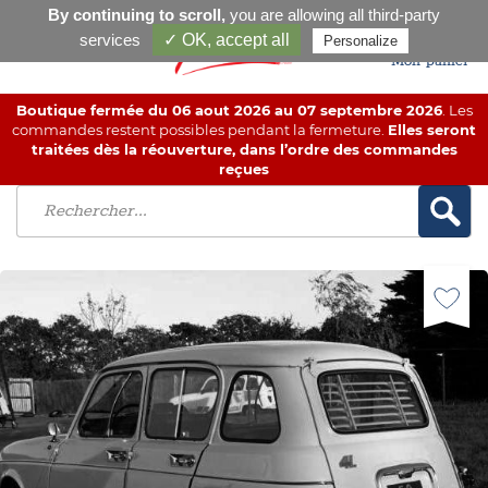
By continuing to scroll,
you are allowing all third-party
services
✓ OK, accept all
Personalize
Mon panier
Boutique fermée du 06 aout 2026 au 07 septembre 2026
. Les
commandes restent possibles pendant la fermeture.
Elles seront
traitées dès la réouverture, dans l’ordre des commandes
reçues