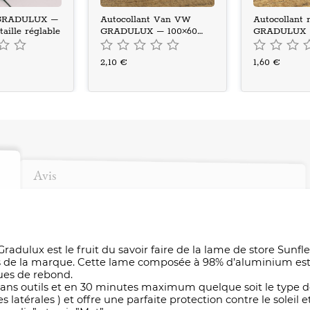
 GRADULUX –
Autocollant Van VW
Autocollant 
taille réglable
GRADULUX – 100×60
GRADULUX 
mm
2,10 €
1,60 €
Avis
radulux est le fruit du savoir faire de la lame de store Sun
urs de la marque. Cette lame composée à 98% d’aluminium est
ques de rebond.
sans outils et en 30 minutes maximum quelque soit le type de
tes latérales ) et offre une parfaite protection contre le soleil