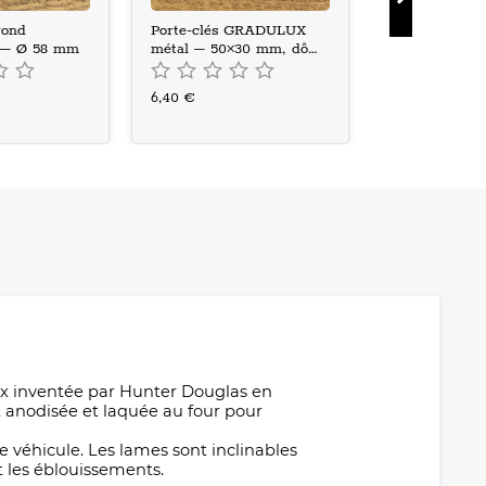
rond
Porte-clés GRADULUX
Plaque métall
– Ø 58 mm
métal – 50×30 mm, dôme
GRADULUX – 
époxy
1955, 28×17 c
6,40 €
15,90 €
flex inventée par Hunter Douglas en
 anodisée et laquée au four pour
 véhicule. Les lames sont inclinables
 et les éblouissements.