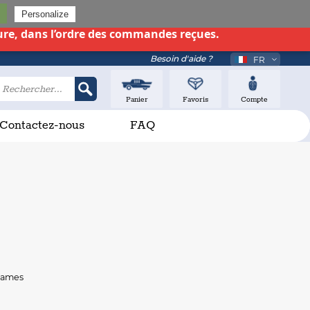
26
Personalize
ure,
dans l’ordre des commandes reçues
.
Besoin d'aide ?
FR
EN
Panier
Favoris
Compte
Contactez-nous
FAQ
 lames