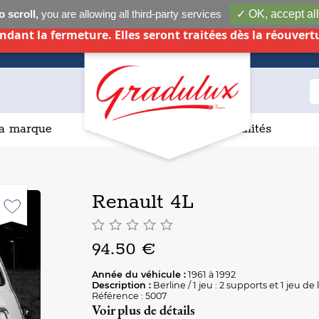
 scroll,
you are allowing all third-party services
✓ OK, accept all
Boutique fermée du 06 aout 2025 au 07 septembre 20
dant la fermeture. Elles seront traitées dès la réouvert
a marque
Actualités
Renault 4L
94.50 €
Année du véhicule :
1961 à 1992
Description :
Berline / 1 jeu : 2 supports et 1 jeu de
Référence : 5007
Voir plus de détails