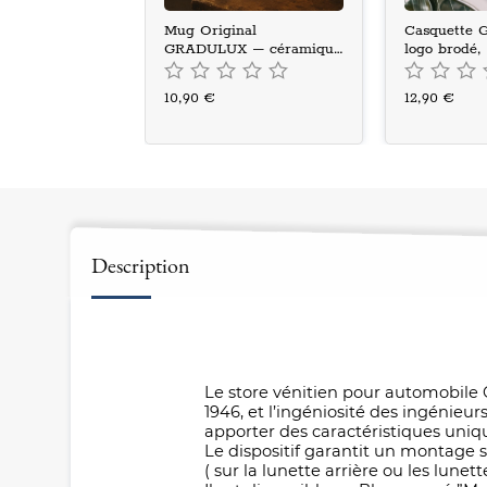
Mug Original
Casquette
GRADULUX – céramique
logo brodé, 
350 ml
10,90 €
12,90 €
Description
Le store vénitien pour automobile G
1946, et l’ingéniosité des ingénie
apporter des caractéristiques uni
Le dispositif garantit un montage 
( sur la lunette arrière ou les lunet