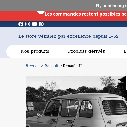
By continuing to
i
Les commandes restent possibles pen
Le store vénitien par excellence depuis 1952
Nos produits
Produits dérivés
L
>
Accueil
> Renault
Renault 4L